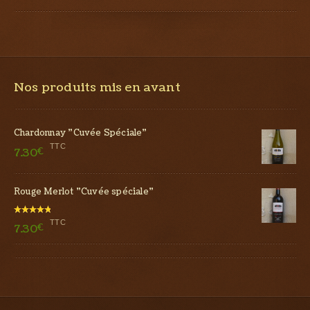
Nos produits mis en avant
Chardonnay "Cuvée Spéciale"
TTC
7.30
€
Rouge Merlot "Cuvée spéciale"
Note
TTC
7.30
€
5.00
sur 5