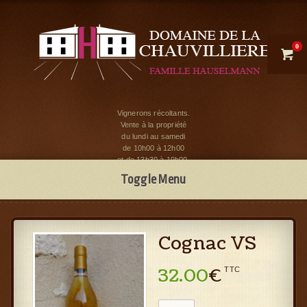
0

Vignerons récoltants.
Vente à la propriété
du lundi au samedi
de 10h00 à 12h00
et de 13h30 à 19h00.
Toggle Menu
Cognac VS
32.00
€
TTC