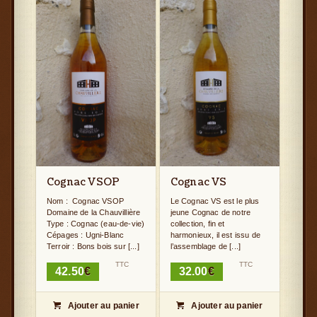
Cognac VSOP
Cognac VS
Nom : Cognac VSOP
Le Cognac VS est le plus
Domaine de la Chauvillière
jeune Cognac de notre
Type : Cognac (eau-de-vie)
collection, fin et
Cépages : Ugni-Blanc
harmonieux, il est issu de
Terroir : Bons bois sur [...]
l’assemblage de [...]
TTC
TTC
42.50
€
32.00
€
Ajouter au panier
Ajouter au panier

