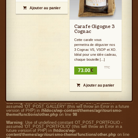
Ajouter au panier

Carafe Gigogne 3
Cognac
Cette carafe vous
permettra de déguster nos
3 Cognac VS, VSOP et XO.
Idéal pour une idée cadeau,
chaque bouteille [...]
TTC
73.00
€
Ajouter au panier

Warning
: Use of undefined constant OT_POST_GALLERY -
assumed 'OT_POST_GALLERY' (this will throw an Error in a future
version of PHP) in
/htdocs/wp-content/themes/agritourismo-
theme/functions/other.php
on line
98
Warning
: Use of undefined constant OT_POST_PORTFOLIO -
assumed 'OT_POST_PORTFOLIO' (this will throw an Error in a
future version of PHP) in
/htdocs/wp-
content/themes/agritourismo-theme/functions/other.php
on line