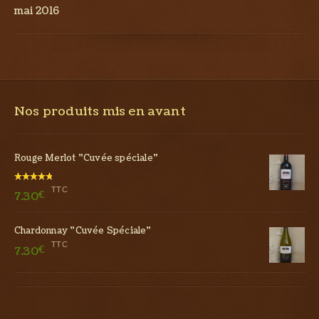
mai 2016
Nos produits mis en avant
Rouge Merlot "Cuvée spéciale"
Note
TTC
7.30
€
5.00
sur 5
Chardonnay "Cuvée Spéciale"
TTC
7.30
€