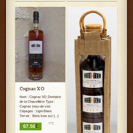
Cognac XO
Nom : Cognac XO Domaine
de la Chauvillière Type :
Cognac (eau-de-vie)
Cépages : Ugni-Blanc
Terroir : Bons bois sur [...]
TTC
67.50
€