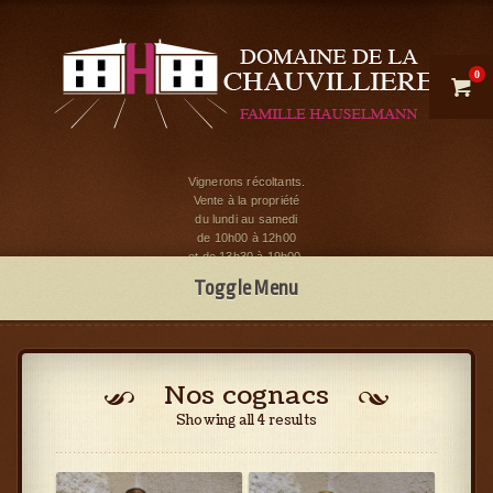
0

Vignerons récoltants.
Vente à la propriété
du lundi au samedi
de 10h00 à 12h00
et de 13h30 à 19h00.
Toggle Menu
Nos cognacs
Showing all 4 results