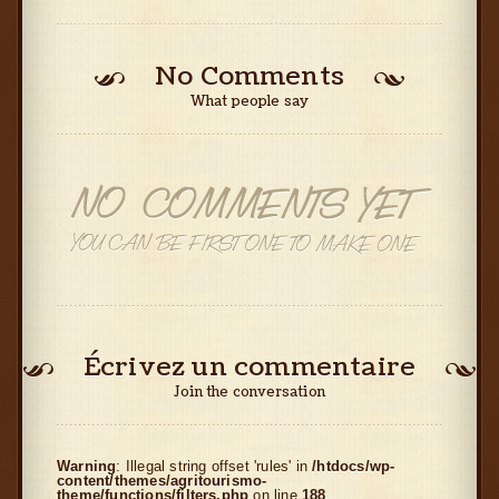
No Comments
What people say
Écrivez un commentaire
Join the conversation
Warning
: Illegal string offset 'rules' in
/htdocs/wp-
content/themes/agritourismo-
theme/functions/filters.php
on line
188