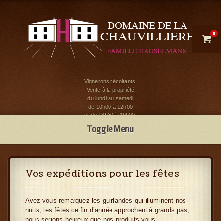
0

Vignerons récoltants.
Vente à la propriété
du lundi au samedi
de 10h00 à 12h00
et de 13h30 à 19h00.
Toggle Menu
Vos expéditions pour les fêtes
Avez vous remarquez les guirlandes qui illuminent nos
nuits, les fêtes de fin d’année approchent à grands pas,
nous serions heureux que nos produits vous