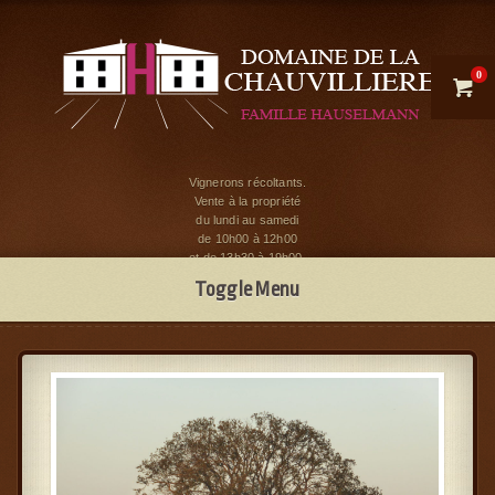
0

Vignerons récoltants.
Vente à la propriété
du lundi au samedi
de 10h00 à 12h00
et de 13h30 à 19h00.
Toggle Menu