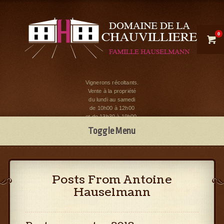
0

Vignerons récoltants.
Vente à la propriété
du lundi au samedi
de 10h00 à 12h00
et de 13h30 à 19h00.
Toggle Menu
Posts From Antoine
Hauselmann