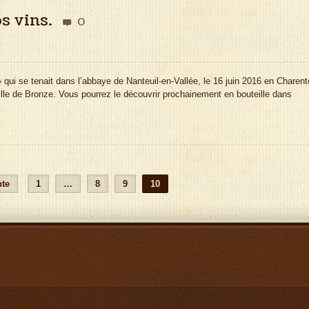
s vins.
0

qui se tenait dans l’abbaye de Nanteuil-en-Vallée, le 16 juin 2016 en Charent
le de Bronze. Vous pourrez le découvrir prochainement en bouteille dans
nte
1
…
8
9
10