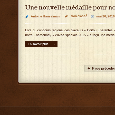
Une nouvelle médaille pour no
Non classé
Antoine Hauselmann

mai 26, 2016
Lors du concours régional des Saveurs « Poitou Charentes » 
notre Chardonnay « cuvée spéciale 2015 » a reçu une médail
En savoir plus...
▸
Page précéde
