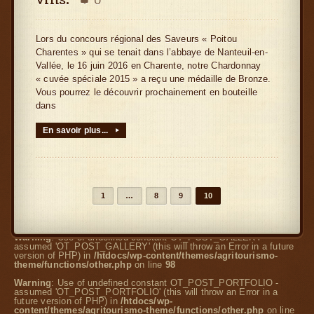
vins.
0

Lors du concours régional des Saveurs « Poitou
Charentes » qui se tenait dans l’abbaye de Nanteuil-en-
Vallée, le 16 juin 2016 en Charente, notre Chardonnay
« cuvée spéciale 2015 » a reçu une médaille de Bronze.
Vous pourrez le découvrir prochainement en bouteille
dans
En savoir plus...
▸
1
…
8
9
10
Warning
: Use of undefined constant OT_POST_GALLERY -
assumed 'OT_POST_GALLERY' (this will throw an Error in a future
version of PHP) in
/htdocs/wp-content/themes/agritourismo-
theme/functions/other.php
on line
98
Warning
: Use of undefined constant OT_POST_PORTFOLIO -
assumed 'OT_POST_PORTFOLIO' (this will throw an Error in a
future version of PHP) in
/htdocs/wp-
content/themes/agritourismo-theme/functions/other.php
on line