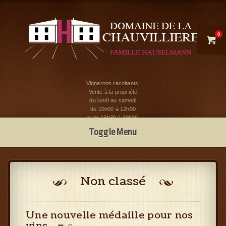
0

Vignerons récoltants.
Vente à la propriété
du lundi au samedi
de 10h00 à 12h00
et de 13h30 à 19h00.
Toggle Menu
Non classé
Une nouvelle médaille pour nos