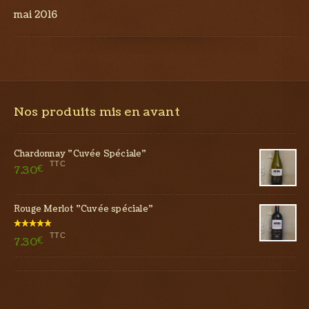
mai 2016
Nos produits mis en avant
Chardonnay "Cuvée Spéciale"
TTC
7.30
€
Rouge Merlot "Cuvée spéciale"
Note
5.00
TTC
7.30
€
sur 5